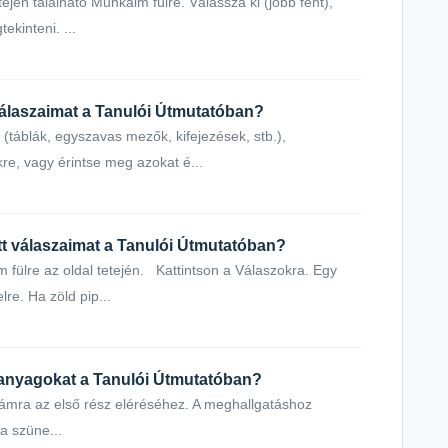
jén található Munkáim fülre. Válassza ki (jobb fent),
kinteni. ...
álaszaimat a Tanulói Útmutatóban?
(táblák, egyszavas mezők, kifejezések, stb.),
kre, vagy érintse meg azokat é...
tt válaszaimat a Tanulói Útmutatóban?
ülre az oldal tetején. Kattintson a Válaszokra. Egy
re. Ha zöld pip...
anyagokat a Tanulói Útmutatóban?
mra az első rész eléréséhez. A meghallgatáshoz
 a szüne...