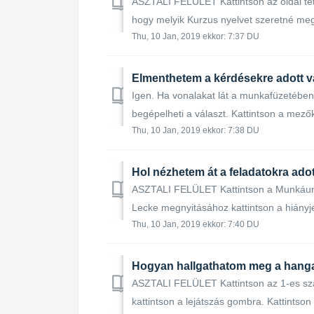
ASZTALI FELÜLET Kattintson az oldal tete
hogy melyik Kurzus nyelvet szeretné megte
Thu, 10 Jan, 2019 ekkor: 7:37 DU
Elmenthetem a kérdésekre adott v
Igen. Ha vonalakat lát a munkafüzetében 
begépelheti a választ. Kattintson a mező
Thu, 10 Jan, 2019 ekkor: 7:38 DU
Hol nézhetem át a feladatokra ado
ASZTALI FELÜLET Kattintson a Munkáum f
Lecke megnyitásához kattintson a hiányjel
Thu, 10 Jan, 2019 ekkor: 7:40 DU
Hogyan hallgathatom meg a hang
ASZTALI FELÜLET Kattintson az 1-es szá
kattintson a lejátszás gombra. Kattintson