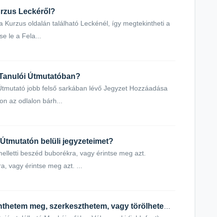
rzus Leckéről?
Kurzus oldalán található Leckénél, így megtekintheti a
e le a Fela...
 Tanulói Útmutatóban?
tmutató jobb felső sarkában lévő Jegyzet Hozzáadása
n az odlalon bárh...
Útmutatón belüli jegyzeteimet?
melletti beszéd buborékra, vagy érintse meg azt.
, vagy érintse meg azt. ...
A Tanulói Útmutatón belül hol tekinthetem meg, szerkeszthetem, vagy törölhetem a jegyzeteimet?